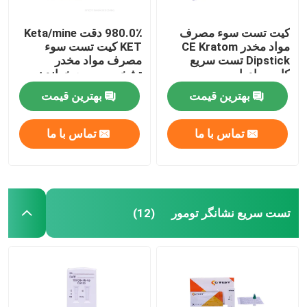
کیت تست سوء مصرف
980.0٪ دقت Keta/mine
مواد مخدر CE Kratom
KET کیت تست سوء
Dipstick تست سریع
مصرف مواد مخدر
کاست ادرار
تشخیص سریع خواندن
بهترین قیمت
بهترین قیمت
تماس با ما
تماس با ما
تست سریع نشانگر تومور
(12)