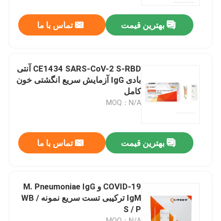
بهترین قیمت
تماس با ما
تور کارخانه
کنترل کیفیت
CE1434 SARS-CoV-2 S-RBD آنتی
بادی IgG آزمایش سریع انگشتی خون
با ما تماس بگیرید
کامل
MOQ：N/A
اخبار
بهترین قیمت
تماس با ما
کیت تست سریع آنتی ژن کووید 19
کیت تست آنتی بادی کووید 19
COVID-19 و M. Pneumoniae IgG
IgM ترکیبی تست سریع نمونه WB /
S / P
کیت تست سلامت زنان
MOQ：N/A