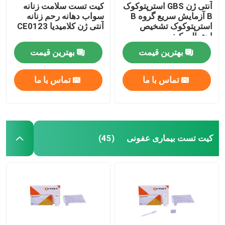
آنتی ژن GBS استرپتوکوک
کیت تست سلامت زنانه
B آزمایش سریع گروه B
سواب دهانه رحم زنانه
استرپتوکوک تشخیص
آنتی ژن کلامیدیا CE0123
احتمالی کیفی
بهترین قیمت
بهترین قیمت
تماس با ما
تماس با ما
کیت تست بیماری عفونی
(45)