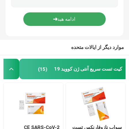
تست سریع PCR
کیت تست سریع دامپزشکی
موارد دیگر از ایالات متحده
کیت تست بیوشیمی
کیت تست سریع آنتی ژن کووید 19
(15)
سواب نازوفارنکس تست
CE SARS-CoV-2