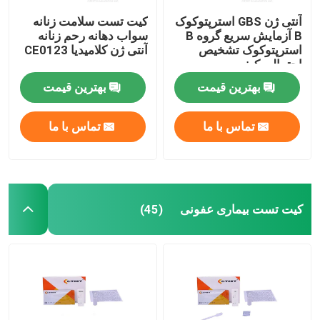
آنتی ژن GBS استرپتوکوک
کیت تست سلامت زنانه
B آزمایش سریع گروه B
سواب دهانه رحم زنانه
استرپتوکوک تشخیص
آنتی ژن کلامیدیا CE0123
احتمالی کیفی
بهترین قیمت
بهترین قیمت
تماس با ما
تماس با ما
کیت تست بیماری عفونی
(45)