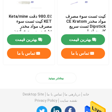
کیت تست سوء مصرف
980.0٪ دقت Keta/mine
مواد مخدر CE Kratom
KET کیت تست سوء
Dipstick تست سریع
مصرف مواد مخدر
کاست ادرار
تشخیص سریع خواندن
بهترین قیمت
بهترین قیمت
تماس با ما
تماس با ما
بیشتر ببینید
خانه
دربارهی ما
تماس با ما
Desktop Site
نقشه سایت
Privacy Policy