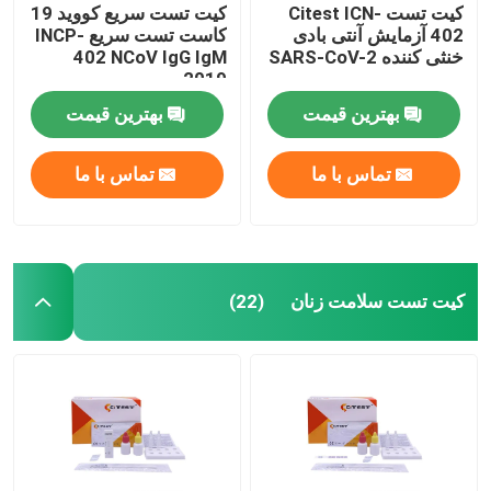
کیت تست Citest ICN-
کیت تست سریع کووید 19
402 آزمایش آنتی بادی
کاست تست سریع INCP-
خنثی کننده SARS-CoV-2
402 NCoV IgG IgM
2019
بهترین قیمت
بهترین قیمت
تماس با ما
تماس با ما
کیت تست سلامت زنان
(22)