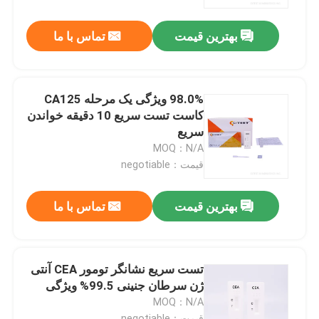
بهترین قیمت
تماس با ما
تور کارخانه
کنترل کیفیت
98.0% ویژگی یک مرحله CA125
کاست تست سریع 10 دقیقه خواندن
با ما تماس بگیرید
سریع
MOQ：N/A
قیمت：negotiable
اخبار
بهترین قیمت
تماس با ما
کیت تست سریع آنتی ژن کووید 19
کیت تست آنتی بادی کووید 19
تست سریع نشانگر تومور CEA آنتی
ژن سرطان جنینی 99.5% ویژگی
MOQ：N/A
کیت تست سلامت زنان
قیمت：negotiable