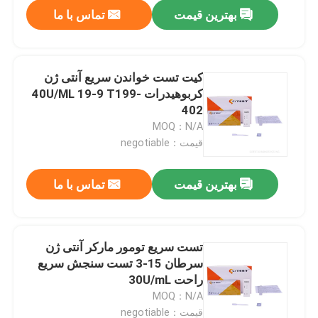
بهترین قیمت
تماس با ما
کیت تست خواندن سریع آنتی ژن
کربوهیدرات 40U/ML 19-9 T199-
402
MOQ：N/A
قیمت：negotiable
بهترین قیمت
تماس با ما
صفحه اصلی
تست سریع تومور مارکر آنتی ژن
سرطان 15-3 تست سنجش سریع
محصولات
راحت 30U/mL
MOQ：N/A
درباره ما
قیمت：negotiable