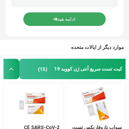
تست سریع PCR
کیت تست سریع دامپزشکی
موارد دیگر از ایالات متحده
کیت تست بیوشیمی
کیت تست سریع آنتی ژن کووید 19
(15)
سواب نازوفارنکس تست
CE SARS-CoV-2