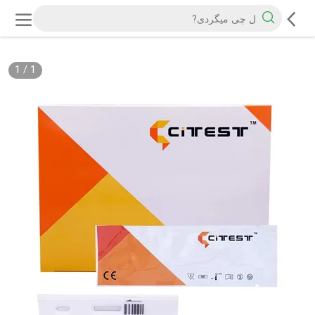
1
/
1