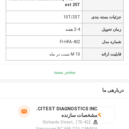
est 25T
جزئیات بسته بندی
10T/25T
زمان تحویل
2-4 هفته
شماره مدل
FI-HFA-402
قابلیت ارائه
10 M تست در ماه
بیشتر ببینید
دربارهی ما
CITEST DIAGNOSTICS INC.
مشخصات سازنده
170-422, Richards Street,
Vancouver BC V6B 2Z4, CANADA