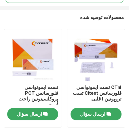
محصولات توصیه شده
CTnI تست ایمونواسی
تست ایمونواسی
صفحه اصلی
فلورسانس Citest تست
فلورسانس PCT
تروپونین I قلبی
پروکلسیتونین راحت
است
محصولات
ارسال سؤال
ارسال سؤال
درباره ما