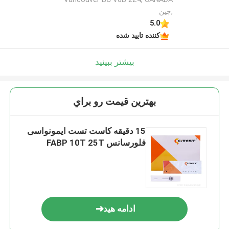
,چین
5.0
کننده تایید شده
بیشتر ببینید
بهترين قيمت رو براي
15 دقیقه کاست تست ایمونواسی
فلورسانس FABP 10T 25T
ادامه هید