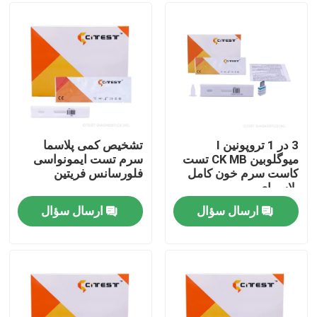
تور کارخانه
کنترل کیفیت
با ما تماس بگیرید
3 در 1 تروپونین I
تشخیص کمی پلاسما
میوگلوبین CK MB تست
سرم تست ایمونواسی
کاست سرم خون کامل
فلورسانس فریتین
اخبار
پلاسمای
ارسال سؤال
ارسال سؤال
کیت تست سریع آنتی ژن کووید 19
کیت تست آنتی بادی کووید 19
کیت تست سلامت زنان