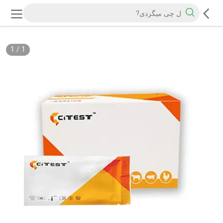
1
/
1